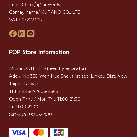
Line Official/ @iau5949v
Comay name/ KURANO CO., LTD.
VAT / 67222305
POP Store Information
Mitsui OUTLET 1F(near by escalator)
Add / No.356, Wen Hua 3nd., first sec. Linkou Dist. New
Taipei, Taiwan
TEL / 886-2-2606-8666
Open Time / Mon-Thu 11:00-21:30
Fri 11:00-22:00
Sat-Sun 10:30-22:00