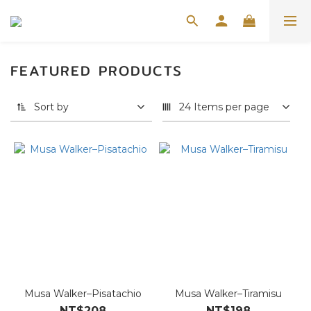
FEATURED PRODUCTS
Sort by
24 Items per page
Musa Walker–Pisatachio
Musa Walker–Tiramisu
NT$208
NT$198