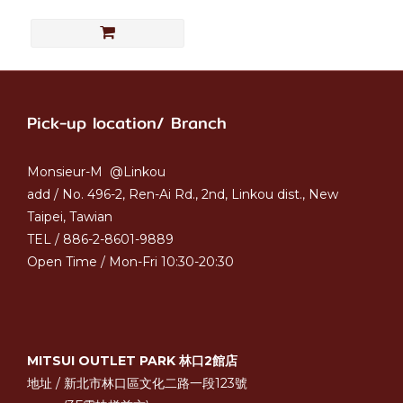
Pick-up location/ Branch
Monsieur-M @Linkou
add / No. 496-2, Ren-Ai Rd., 2nd, Linkou dist., New
Taipei, Tawian
TEL / 886-2-8601-9889
Open Time / Mon-Fri 10:30-20:30
MITSUI OUTLET PARK 林口2館店
地址 / 新北市林口區文化二路一段123號