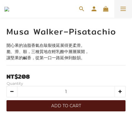
Musa Walker–Pisatachio
開心果的油脂香氣在敲裂後延展得更柔滑。
脆、滑、順，三種質地在輕乳酪中層層展開，
讓堅果的鹹香，從第一口一路延伸到餘韻。
NT$208
Quantity
ADD TO CART