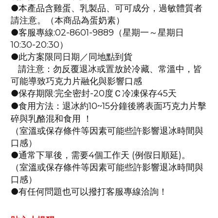
●本產品含雞蛋、乳製品、可可成分，過敏體質者
請注意。（本商品為蛋奶素）
●客服專線
:02-8601-9889
（星期一～星期日
10:30-20:30
）
●此方案限同日期／同地點到貨
請注意：勿反覆退冰或置放於冷藏、常溫中，皆
可能導致巧克力片融化與影響口感
●保存期限
:
完全密封
-20
度Ｃ冷凍保存
45
天
●
10~15
巧克力片
食用方法：退冰約
分鐘後將表面
擊
碎與乳酪混和食用
！
（室溫或保存條件等因素可能些許影響退冰時間與
口感）
●通常下單後，需要
4
個工作天
(
例假日順延
)
。
（室溫或保存條件等因素可能些許影響退冰時間與
口感）
●有任何問題也可以撥打客服專線洽詢！