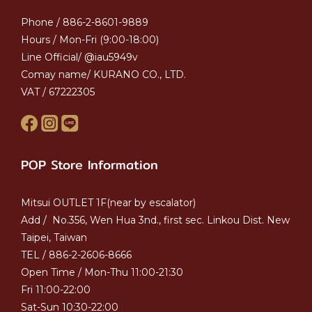
Phone / 886-2-8601-9889
Hours / Mon-Fri (9:00-18:00)
Line Official/ @iau5949v
Comay name/ KURANO CO., LTD.
VAT / 67222305
POP Store Information
Mitsui OUTLET 1F(near by escalator)
Add / No.356, Wen Hua 3nd., first sec. Linkou Dist. New
Taipei, Taiwan
TEL / 886-2-2606-8666
Open Time / Mon-Thu 11:00-21:30
Fri 11:00-22:00
Sat-Sun 10:30-22:00