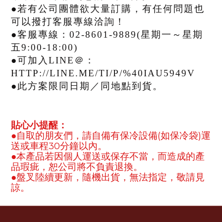
●若有公司團體欲大量訂購，有任何問題也
可以撥打客服專線洽詢！
●客服專線：02-8601-9889(星期一～星期
五9:00-18:00)
●可加入LINE＠：
HTTP://LINE.ME/TI/P/%40IAU5949V
●此方案限同日期／同地點到貨。
貼心小提醒
：
(
)
●
自取的朋友們，請自備有保冷設備
如保冷袋
運
30
送或車程
分鐘以內。
●
本產品若因個人運送或保存不當，而造成的產
品瑕疵，恕公司將不負責退換。
●盤叉陸續更新，隨機出貨，無法指定，敬請見
諒
。