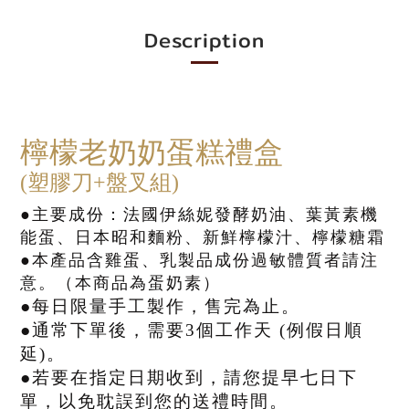
Description
檸檬老奶奶蛋糕禮盒
(塑膠刀+
盤叉組)
●主要成份：
法國伊絲妮發酵奶油、葉黃素機
能蛋、日本昭和麵粉、新鮮檸檬汁、檸檬糖霜
●本產品含雞蛋、乳製品成份過敏體質者請注
意。（本商品為蛋奶素）
●每日限量手工製作，售完為止
。
●
通常下單後，需要3個工作天 (例假日順
延)。
●若要在指定日期收到，請您提早七日下
單，以免耽誤到您的送禮時間。