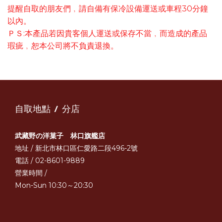
30
提醒自取的朋友們﹐請自備有保冷設備運送或車程
分鐘
以內。
ＰＳ:
本產品若因貴客個人運送或保存不當﹐而造成的產品
瑕疵﹐恕本公司將不負責退換。
自取地點 / 分店
武藏野の洋菓子 林口旗艦店
地址 / 新北市林口區仁愛路二段496-2號
電話 / 02-8601-9889
營業時間 /
Mon-Sun 10:30～20:30