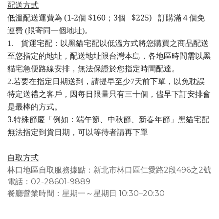
配送方式
低溫配送運費為 (1-2個 $160
3個
$225)
；
訂購滿４
個免
運費 (限寄同一個地址)。
貨運宅配：以黑貓宅配以低溫方式將您購買之商品配送
1
.
至您指定的地址，配送地址限台灣本島，各地區時間需以黑
貓宅急便路線安排，無法保證於您指定時間配達。
2.
若要在指定日期送到，請提早至少7天前下單，以免耽誤
特定送禮之客戶，因每日限量只有三十個，儘早下訂安排會
。
是最棒的方式
3
特殊節慶「例如：端午節、中秋節、新春年節」黑貓宅配
.
無法指定到貨日期，可以等待者請再下單
自取方式
林口
地區自取服務據點
：
新北市林口區仁愛路2段496之2號
電話：02-28601-9889
餐廳營業時間
：
星期一～星期日 10:30–20:30