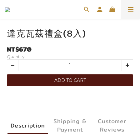
達克瓦茲禮盒(8入)
NT$670
Quantity
ADD TO CART
Shipping &
Customer
Description
Payment
Reviews