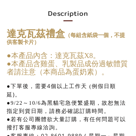
Description
達克瓦茲禮盒
（每組含紙袋一個，不提
供客製卡片）
●本產品內含：
達克瓦茲X8
。
●本產品含雞蛋、乳製品成份過敏體質
者請注意（本商品為蛋奶素）。
4
●下單後，需要
個以上工作天
(
例假日順
)
延
。
●9/22
～
10/6為黑貓宅急便繁盛期，故恕無法
指定到貨日期，請務必確認訂購時間。
●若有公司團體欲大量訂購，有任何問題可以
撥打客服專線洽詢
。
02-8601-9889 (