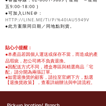
●客服專線：
星期一～星期
9:00-18:00 )
五
LINE＠：
●可加入
HTTP://LINE.ME/TI/P/%40IAU5949V
●此方案限同日期／同地點到貨
。
：
貼心小提醒
●
本產品若因個人運送或保存不當，而造成的產
品瑕疵，恕公司將不負責退換。
●因配送方式不同，禮盒專區與精選商品「宅
配」請分開為兩張訂單。
●
如需退換貨的顧客，請拉至官網下方，點選
【退換貨政策】，查看詳細辦法與申請流程。
Pick-up location/ Branch