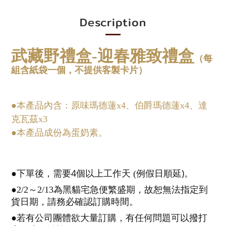
Description
武藏野禮盒-迎春雅致禮盒
（每
組含紙袋一個，不提供客製卡片）
●
本產品內含：
原味瑪德蓮x4
、
伯爵瑪德蓮x4
、
達
克瓦茲x3
●本產品成份為蛋奶素。
4
)
●下單後，需要
個以上工作天
(
例假日順延
。
●2/2
～
2/13為黑貓宅急便繁盛期，故恕無法指定到
貨日期，請務必確認訂購時間。
●若有公司團體欲大量訂購，有任何問題可以撥打