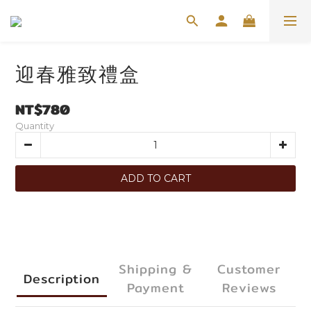
迎春雅致禮盒
NT$780
Quantity
ADD TO CART
Shipping &
Customer
Description
Payment
Reviews