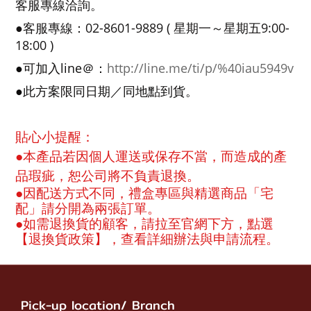
客服專線洽詢
。
02-8601-9889 (
9:00-
●客服專線：
星期一～星期五
18:00 )
line＠：
http://line.me/ti/p/%40iau5949v
●可加入
●此方案限同日期／同地點到貨
。
：
貼心小提醒
●
本產品若因個人運送或保存不當，而造成的產
品瑕疵，恕公司將不負責退換。
●因配送方式不同，禮盒專區與精選商品「宅
配」請分開為兩張訂單。
●
如需退換貨的顧客，請拉至官網下方，點選
【退換貨政策】，查看詳細辦法與申請流程。
Pick-up location/ Branch