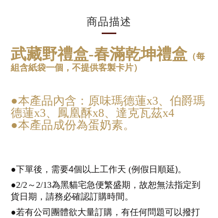
商品描述
武藏野禮盒-春滿乾坤禮盒
（每
組含紙袋一個，不提供客製卡片）
●
本產品內含：
原味瑪德蓮x3
、
伯爵瑪
德蓮x3
、
鳳凰酥x8
、
達克瓦茲x4
●本產品成份為蛋奶素。
4
)
●下單後，需要
個以上工作天
(
例假日順延
。
●2/2
～
2/13為黑貓宅急便繁盛期，故恕無法指定到
貨日期，請務必確認訂購時間。
●若有公司團體欲大量訂購，有任何問題可以撥打