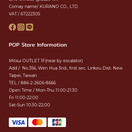
Comay name/ KURANO CO., LTD.
VAT / 67222305
POP Store Information
Mitsui OUTLET 1F(near by escalator)
Add / No.356, Wen Hua 3nd., first sec. Linkou Dist. New
Taipei, Taiwan
TEL / 886-2-2606-8666
Open Time / Mon-Thu 11:00-21:30
Fri 11:00-22:00
Sat-Sun 10:30-22:00