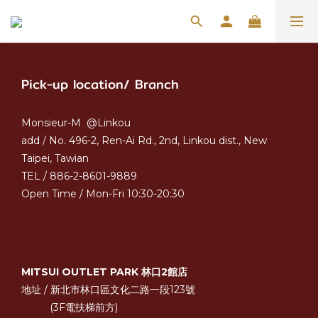
Pick-up location/ Branch
Monsieur-M @Linkou
add / No. 496-2, Ren-Ai Rd., 2nd, Linkou dist., New
Taipei, Tawian
TEL / 886-2-8601-9889
Open Time / Mon-Fri 10:30-20:30
MITSUI OUTLET PARK 林口2館店
地址 / 新北市林口區文化二路一段123號
(3F電扶梯前方)